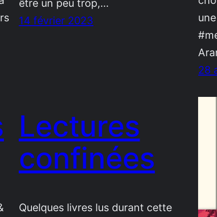
a
cho
être un peu trop,…
rs
une
14 février 2023
#me
Ara
28 
s
Lectures
confinées
&
Quelques livres lus durant cette