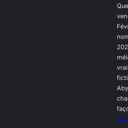
Que
ven
Fév
nom
2021
mél
vra
fict
Aby
cha
faç
26 