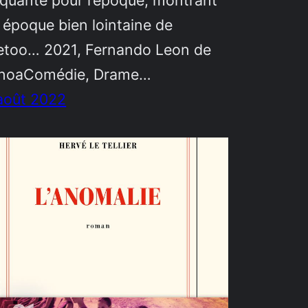
quante pour l’époque, montrant
 époque bien lointaine de
too… 2021, Fernando Leon de
noaComédie, Drame…
août 2022