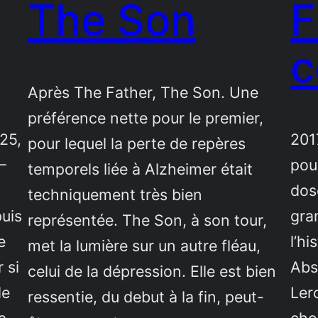
The Son
F
c
Après The Father, The Son. Une
préférence nette pour le premier,
25,
201
pour lequel la perte de repères
–
pou
temporels liée à Alzheimer était
dos
techniquement très bien
uis
gra
représentée. The Son, à son tour,
e
l’hi
met la lumière sur un autre fléau,
 si
Abs
celui de la dépression. Elle est bien
de
Ler
ressentie, du debut à la fin, peut-