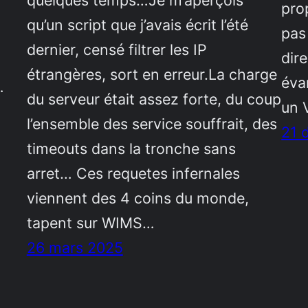
quelques temps…Je m’aperçois
pro
qu’un script que j’avais écrit l’été
pas
dernier, censé filtrer les IP
dir
étrangères, sort en erreur.La charge
éva
…
du serveur était assez forte, du coup
un 
l’ensemble des service souffrait, des
21 
timeouts dans la tronche sans
arret… Ces requetes infernales
viennent des 4 coins du monde,
tapent sur WIMS…
26 mars 2025