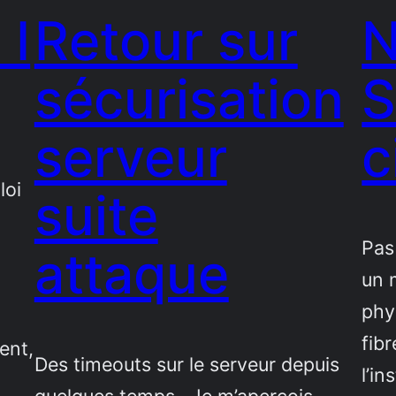
 I
Retour sur
sécurisation
S
serveur
c
loi
suite
Pas
attaque
un 
phy
fibr
ent,
Des timeouts sur le serveur depuis
l’in